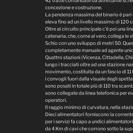
42 tratte comandate da altrettante sche
concezione e costruzione.
La pendenza massima del binario è pari al
eleva fino ad un livello massimo di 120 c
Oltre al circuito principale c’è poi una l
catenaria, che, come al vero, collega le s
Schio con uno sviluppo di metri 50. Quest
completamente manuale ad agente unic
Quattro stazioni (Vicenza, Cittadella, Ch
lungo i tracciati oltre ad una stazione nas
movimento, costituita da un fascio di 11
i convogli fuori dalla visuale degli spetta
sono posati in totale più di 110 tra scambi
sono collegate da linea telefonica per 
operatori.
Il raggio minimo di curvatura, nella sta
Dieci alimentatori forniscono la corrente
per i servizi fa capo a undici alimentator
da 4 Km di cavi che corrono sotto la supe