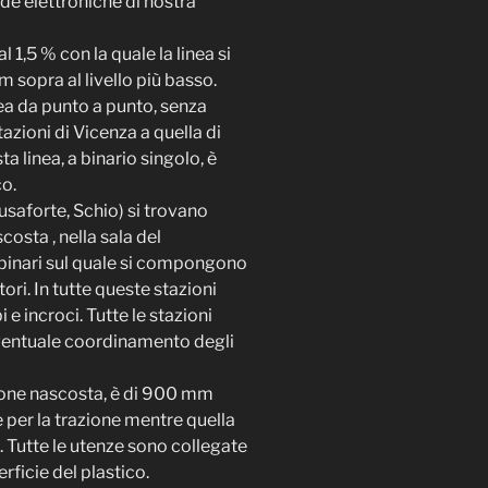
de elettroniche di nostra
 1,5 % con la quale la linea si
m sopra al livello più basso.
inea da punto a punto, senza
tazioni di Vicenza a quella di
a linea, a binario singolo, è
o.
iusaforte, Schio) si trovano
costa , nella sala del
 binari sul quale si compongono
tori. In tutte queste stazioni
 e incroci. Tutte le stazioni
eventuale coordinamento degli
zione nascosta, è di 900 mm
 per la trazione mentre quella
i. Tutte le utenze sono collegate
rficie del plastico.