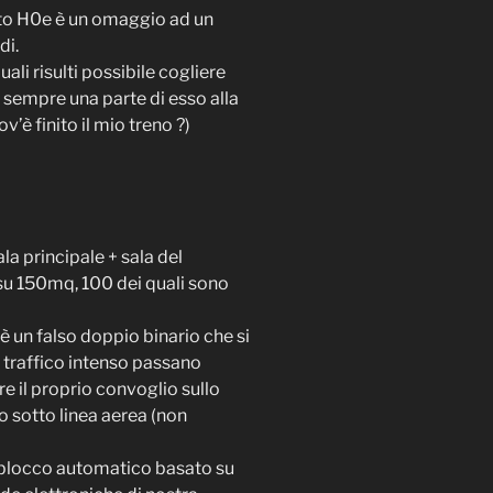
nto H0e è un omaggio ad un
di.
ali risulti possibile cogliere
o sempre una parte di esso alla
è finito il mio treno ?)
la principale + sala del
u 150mq, 100 dei quali sono
 è un falso doppio binario che si
i traffico intenso passano
e il proprio convoglio sullo
to sotto linea aerea (non
di blocco automatico basato su