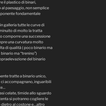
l plastico di binari,
o al paesaggio, non semplice
componente fondamentale
galleria tutte le curve di
minuito di molto la tratta
rito comporre una successione
sempre una curvatura molto
a di qualità ( poco binario ma
 binario ma “trenino”)
sopraelevazione del binario
e tratte a binario unico,
e ci accompagnano, inguaribili
ute…
si celate, timide allo sguardo
ttenta si potranno cogliere le
o dietro al costone e…altro