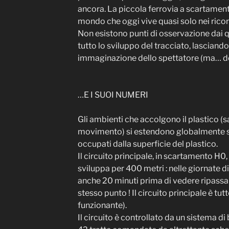
ancora. La piccola ferrovia a scartame
mondo che oggi vive quasi solo nei ricor
Non esistono punti di osservazione dai qu
tutto lo sviluppo del tracciato, lasciand
immaginazione dello spettatore (ma… dov’
…E I SUOI NUMERI
Gli ambienti che accolgono il plastico (sa
movimento) si estendono globalmente s
occupati dalla superficie del plastico.
Il circuito principale, in scartamento H0,
sviluppa per 400 metri : nelle giornate d
anche 20 minuti prima di vedere ripassar
stesso punto ! Il circuito principale è tut
funzionante).
Il circuito è controllato da un sistema 