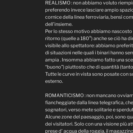
REALISMO : non abbiamo voluto riempire i
preferendo invece lasciare ampio spazi
cornice della linea ferroviaria, bensì 
dell’insieme.
Per lo stesso motivo abbiamo nascosto in 
ritorno (quelle a 180°) anche se ciò ha di
visibile allo spettatore: abbiamo prefe
di situazioni nelle quali i binari hanno 
ampia . Insomma abbiamo fatto una scelt
“buono”) piuttosto che di quantità (tanto
Tutte le curve in vista sono posate con 
esterno.
ROMANTICISMO : non mancano ovviament
fiancheggiate dalla linea telegrafica, ch
sognatori, verso mete solitarie e sperd
Alcune zone del paesaggio, poi, sono qua
dei visitatori. Solo con una visione più a
prese d’ acqua della roggia, il magazzin